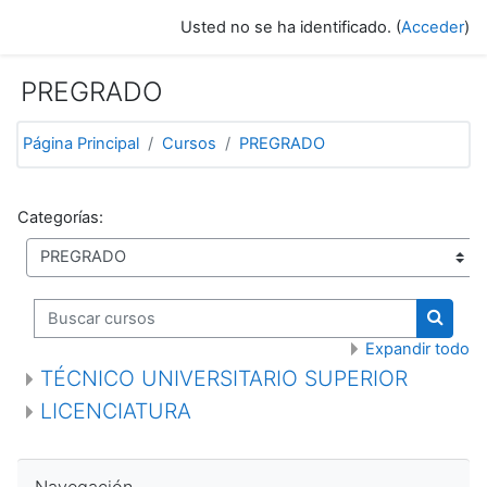
Salta al contenido principal
Usted no se ha identificado. (
Acceder
)
PREGRADO
Página Principal
Cursos
PREGRADO
Categorías:
Buscar cursos
Buscar
Expandir todo
TÉCNICO UNIVERSITARIO SUPERIOR
LICENCIATURA
Salta Navegación