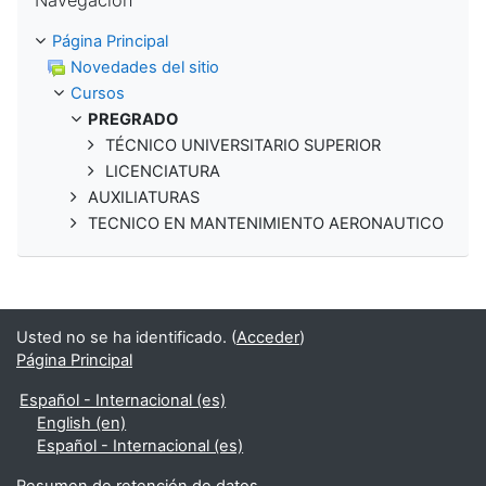
Navegación
Página Principal
Novedades del sitio
Cursos
PREGRADO
TÉCNICO UNIVERSITARIO SUPERIOR
LICENCIATURA
AUXILIATURAS
TECNICO EN MANTENIMIENTO AERONAUTICO
Usted no se ha identificado. (
Acceder
)
Página Principal
Español - Internacional ‎(es)‎
English ‎(en)‎
Español - Internacional ‎(es)‎