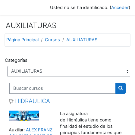
Salta al contenido principal
Usted no se ha identificado. (
Acceder
)
AUXILIATURAS
Página Principal
Cursos
AUXILIATURAS
Categorías:
Buscar cursos
Buscar
HIDRAULICA
La asignatura
de Hidráulica tiene como
finalidad el estudio de los
Auxiliar:
ALEX FRANZ
principios fundamentales que